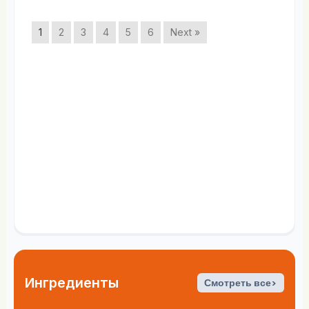
1
2
3
4
5
6
Next »
Ингредиенты
Смотреть все>