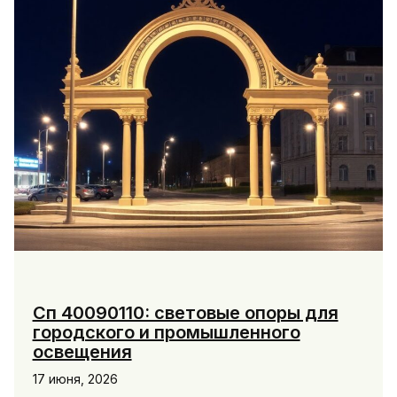
любое
время
года
Сп 40090110: световые опоры для
городского и промышленного
освещения
17 июня, 2026