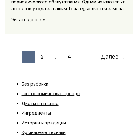
периодического обслуживания. Одним из ключевых
аспектов ухода за вашим Touareg является замена
Замена
Читать далее »
Масла
и
Фильтров
Touareg
в
1
2
…
4
Далее
→
Москве
для
Безопасности
и
Без рубрики
Долговечности
Гастрономические тренды
Диеты и питание
Ингредиенты
Истории и традиции
Кулинарные техники