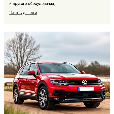
и другого оборудования,
Ремонт
Читать далее »
триммеров:
надежное
восстановление
садовой
техники