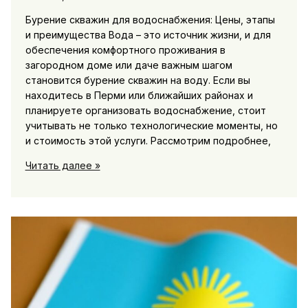
Бурение скважин для водоснабжения: Цены, этапы
и преимущества Вода – это источник жизни, и для
обеспечения комфортного проживания в
загородном доме или даче важным шагом
становится бурение скважин на воду. Если вы
находитесь в Перми или ближайших районах и
планируете организовать водоснабжение, стоит
учитывать не только технологические моменты, но
и стоимость этой услуги. Рассмотрим подробнее,
Бурение
Читать далее »
скважин
в
Перми:
Цены
и
водоснабжение
вашего
дома