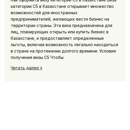
категории С5 в Казахстане открывает множество
возможностей для иностранных
предпринимателей, желающих вести бизнес на
территории страны. Эта виза предназначена для
лиц, планирующих открыть или купить бизнес в
Казахстане, и предоставляет определенные
льготы, включая возможность легально находиться
в стране на протяжении долгого времени. Условия
получения визы С5 Чтобы
Виза
Читать далее »
С5
в
Казахстан:
как
получить
и
какие
возможности
открываются