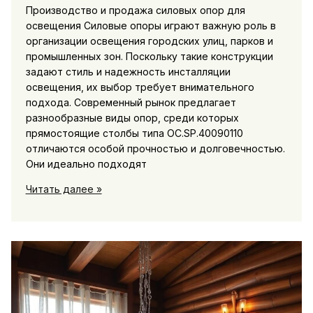
Производство и продажа силовых опор для
освещения Силовые опоры играют важную роль в
организации освещения городских улиц, парков и
промышленных зон. Поскольку такие конструкции
задают стиль и надежность инсталляции
освещения, их выбор требует внимательного
подхода. Современный рынок предлагает
разнообразные виды опор, среди которых
прямостоящие столбы типа ОС.SP.40090110
отличаются особой прочностью и долговечностью.
Они идеально подходят
Сп
Читать далее »
40090110:
световые
опоры
для
городского
и
промышленного
освещения