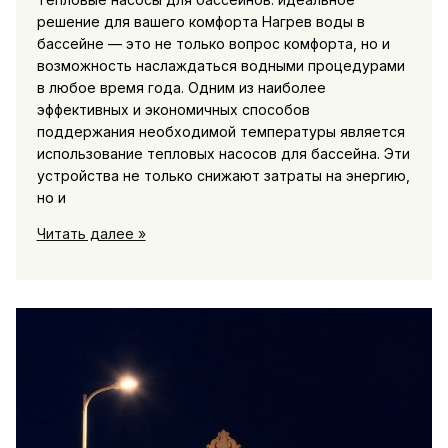
решение для вашего комфорта Нагрев воды в
бассейне — это не только вопрос комфорта, но и
возможность наслаждаться водными процедурами
в любое время года. Одним из наиболее
эффективных и экономичных способов
поддержания необходимой температуры является
использование тепловых насосов для бассейна. Эти
устройства не только снижают затраты на энергию,
но и
Тепловые
Читать далее »
насосы
для
бассейна
—
экономичный
способ
нагрева
воды
в