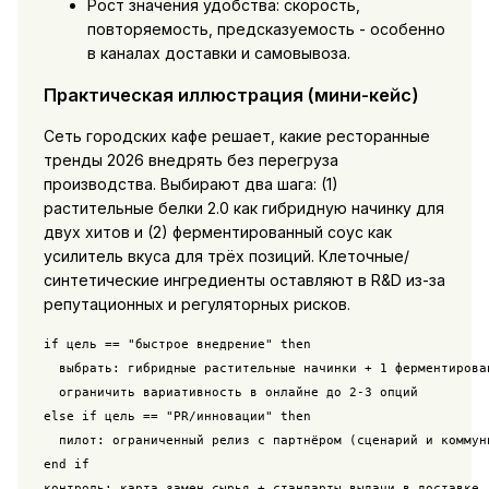
Рост значения удобства: скорость,
повторяемость, предсказуемость - особенно
в каналах доставки и самовывоза.
Практическая иллюстрация (мини-кейс)
Сеть городских кафе решает, какие ресторанные
тренды 2026 внедрять без перегруза
производства. Выбирают два шага: (1)
растительные белки 2.0 как гибридную начинку для
двух хитов и (2) ферментированный соус как
усилитель вкуса для трёх позиций. Клеточные/
синтетические ингредиенты оставляют в R&D из-за
репутационных и регуляторных рисков.
if цель == "быстрое внедрение" then

  выбрать: гибридные растительные начинки + 1 ферментирован
  ограничить вариативность в онлайне до 2-3 опций

else if цель == "PR/инновации" then

  пилот: ограниченный релиз с партнёром (сценарий и коммуни
end if
