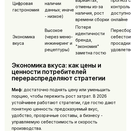
вариантах,
прогноз с
Цифровая
наличии
отмены из-за
контроль
гастрономия
данных; иначе
наличия, рост
доступно
- низкое)
времени сборки
онлайне
Потеря
Высокое
Пересбо
идентичности
Экономика
(через меню-
себестои
бренда,
вкуса
инжиниринг и
просадки
"экономия"
рецептуры)
удовлетв
заметна гостю
Экономика вкуса: как цены и
ценности потребителей
перераспределяют стратегии
Миф:
достаточно поднять цену или уменьшить
порцию, чтобы пережить рост затрат. В 2026
устойчивее работают стратегии, где гостю дают
понятную ценность: предсказуемый вкус,
удобство, прозрачные составы, а бизнесу -
управляемую себестоимость и скорость
производства.