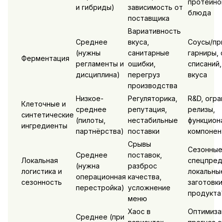
протеино
и гибриды)
зависимость от
блюда
поставщика
Вариативность
Среднее
вкуса,
Соусы/пр
(нужны
санитарные
гарниры,
Ферментация
регламенты и
ошибки,
списаний,
дисциплина)
перегруз
вкуса
производства
Низкое-
Регуляторика,
R&D, огр
Клеточные и
среднее
репутация,
релизы,
синтетические
(пилоты,
нестабильные
функцион
ингредиенты
партнёрства)
поставки
компонен
Срывы
Сезонны
Среднее
поставок,
Локальная
спецпред
(нужна
разброс
логистика и
локальны
операционная
качества,
сезонность
заготовки
перестройка)
усложнение
продукта
меню
Хаос в
Оптимиза
Среднее (при