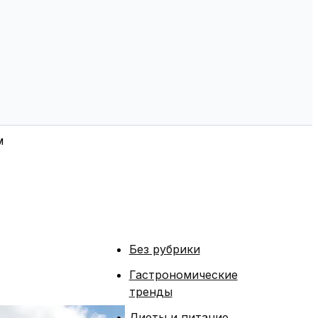
м
Без рубрики
Гастрономические
тренды
Диеты и питание