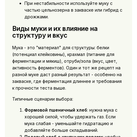
При нестабильности используйте муку с
частью цельнозерна в закваске или гибрид с
дрожжами.
Виды муки и их влияние на
структуру и вкус
Мука - это "материал" для структуры: белки
(потенциал клейковины), крахмал (питание для
ферментации и мякиш), отруби/зола (вкус, цвет,
активность ферментов). Один и тот же рецепт на
разной муке даст разный результат - особенно на
закваске, где ферментация длиннее и требования
к прочности теста выше.
Типичные сценарии выбора:
Формовой пшеничный хлеб
: нужна мука с
хорошей силой, чтобы удержать газ. Если
мука слабая - уменьшайте гидратацию и
добавляйте больше складываний.
Подовый хлеб с крупными порами
: удобна