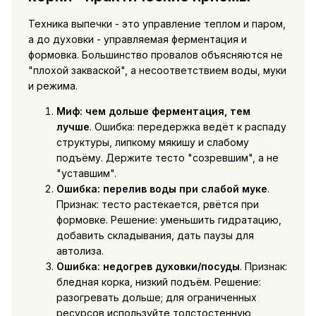
Техника выпечки - это управление теплом и паром,
а до духовки - управляемая ферментация и
формовка. Большинство провалов объясняются не
"плохой закваской", а несоответствием воды, муки
и режима.
Миф: чем дольше ферментация, тем
лучше
. Ошибка: передержка ведёт к распаду
структуры, липкому мякишу и слабому
подъёму. Держите тесто "созревшим", а не
"уставшим".
Ошибка: перелив воды при слабой муке
.
Признак: тесто растекается, рвётся при
формовке. Решение: уменьшить гидратацию,
добавить складывания, дать паузы для
автолиза.
Ошибка: недогрев духовки/посуды
. Признак:
бледная корка, низкий подъём. Решение:
разогревать дольше; для ограниченных
ресурсов используйте толстостенную