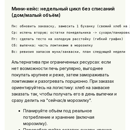
Мини-кейс: недельный цикл без списаний
(дом/малый объём)
Пн: обновить закваску, замесить 1 буханку (свежий хлеб на 2
Ср: испечь вторую; остатки понедельника -> сухари/панировка
Пт: сделать тесто на холодную расстойку (гибкий график)

Сб: выпечка; часть ломтиками в морозилку

Вс: ревизия запасов муки/закваски, план следующей недели
Альтернатива при ограниченных ресурсах: если
нет возможности печь регулярно, выгоднее
покупать крупнее и реже, затем замораживать
ломтиками и разогревать порционно. При заказах
ориентируйтесь на логистику:
хлеб на закваске
заказать
так, чтобы получать его в день выпечки и
сразу делить на "сейчас/в морозилку".
Планируйте объём под реальное
потребление и хранение (включая
морозилку).
Перерабатывайте остатки: сухари, крошка,