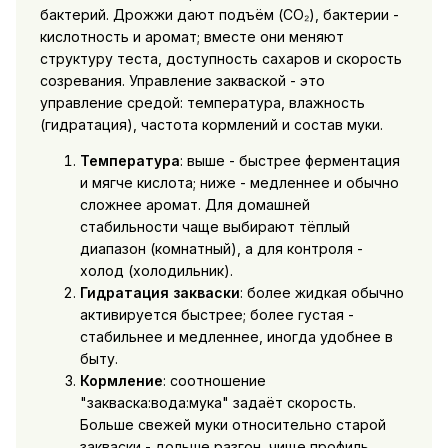
бактерий. Дрожжи дают подъём (CO₂), бактерии -
кислотность и аромат; вместе они меняют
структуру теста, доступность сахаров и скорость
созревания. Управление закваской - это
управление средой: температура, влажность
(гидратация), частота кормлений и состав муки.
Температура
: выше - быстрее ферментация
и мягче кислота; ниже - медленнее и обычно
сложнее аромат. Для домашней
стабильности чаще выбирают тёплый
диапазон (комнатный), а для контроля -
холод (холодильник).
Гидратация закваски
: более жидкая обычно
активируется быстрее; более густая -
стабильнее и медленнее, иногда удобнее в
быту.
Кормление
: соотношение
"закваска:вода:мука" задаёт скорость.
Больше свежей муки относительно старой
закваски - дольше разгон, чище профиль.