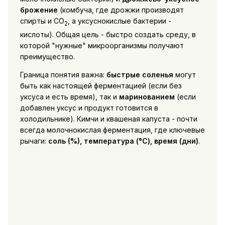
брожение
(комбуча, где дрожжи производят
спирты и CO
, а уксуснокислые бактерии -
2
кислоты). Общая цель - быстро создать среду, в
которой "нужные" микроорганизмы получают
преимущество.
Граница понятия важна:
быстрые соленья
могут
быть как настоящей ферментацией (если без
уксуса и есть время), так и
маринованием
(если
добавлен уксус и продукт готовится в
холодильнике). Кимчи и квашеная капуста - почти
всегда молочнокислая ферментация, где ключевые
рычаги:
соль (%), температура (°C), время (дни)
.