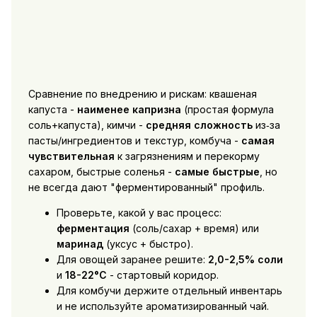
Сравнение по внедрению и рискам: квашеная
капуста -
наименее капризна
(простая формула
соль+капуста), кимчи -
средняя сложность
из‑за
пасты/ингредиентов и текстур, комбуча -
самая
чувствительная
к загрязнениям и перекорму
сахаром, быстрые соленья -
самые быстрые
, но
не всегда дают "ферментированный" профиль.
Проверьте, какой у вас процесс:
ферментация
(соль/сахар + время) или
маринад
(уксус + быстро).
Для овощей заранее решите:
2,0-2,5% соли
и
18-22°C
- стартовый коридор.
Для комбучи держите отдельный инвентарь
и не используйте ароматизированный чай.