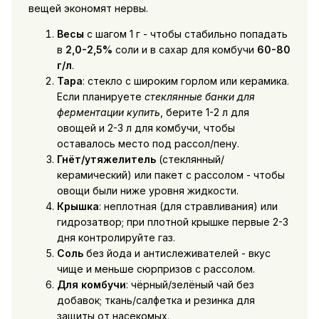
вещей экономят нервы.
Весы
с шагом 1 г - чтобы стабильно попадать
в
2,0-2,5%
соли и в сахар для комбучи
60-80
г/л
.
Тара
: стекло с широким горлом или керамика.
Если планируете
стеклянные банки для
ферментации купить
, берите 1-2 л для
овощей и 2-3 л для комбучи, чтобы
оставалось место под рассол/пену.
Гнёт/утяжелитель
(стеклянный/
керамический) или пакет с рассолом - чтобы
овощи были ниже уровня жидкости.
Крышка
: неплотная (для стравливания) или
гидрозатвор; при плотной крышке первые 2-3
дня контролируйте газ.
Соль
без йода и антислеживателей - вкус
чище и меньше сюрпризов с рассолом.
Для комбучи
: чёрный/зелёный чай без
добавок; ткань/салфетка и резинка для
защиты от насекомых.