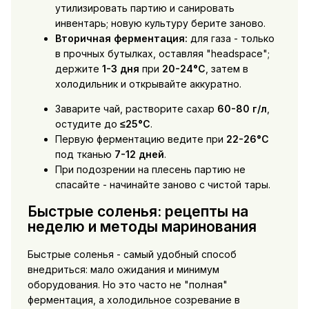
утилизировать партию и санировать
инвентарь; новую культуру берите заново.
Вторичная ферментация:
для газа - только
в прочных бутылках, оставляя "headspace";
держите
1-3 дня
при
20-24°C
, затем в
холодильник и открывайте аккуратно.
Заварите чай, растворите сахар
60-80 г/л
,
остудите до
≤25°C
.
Первую ферментацию ведите при
22-26°C
под тканью
7-12 дней
.
При подозрении на плесень партию не
спасайте - начинайте заново с чистой тары.
Быстрые соленья: рецепты на
неделю и методы маринования
Быстрые соленья - самый удобный способ
внедриться: мало ожидания и минимум
оборудования. Но это часто не "полная"
ферментация, а холодильное созревание в