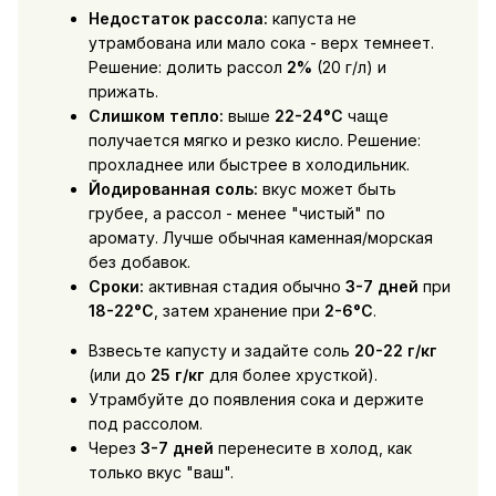
Недостаток рассола:
капуста не
утрамбована или мало сока - верх темнеет.
Решение: долить рассол
2%
(20 г/л) и
прижать.
Слишком тепло:
выше
22-24°C
чаще
получается мягко и резко кисло. Решение:
прохладнее или быстрее в холодильник.
Йодированная соль:
вкус может быть
грубее, а рассол - менее "чистый" по
аромату. Лучше обычная каменная/морская
без добавок.
Сроки:
активная стадия обычно
3-7 дней
при
18-22°C
, затем хранение при
2-6°C
.
Взвесьте капусту и задайте соль
20-22 г/кг
(или до
25 г/кг
для более хрусткой).
Утрамбуйте до появления сока и держите
под рассолом.
Через
3-7 дней
перенесите в холод, как
только вкус "ваш".