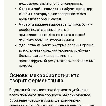
под рассолом
, иначе плёнка/плесень.
Сахар и чай - топливо комбучи:
ориентир
60-80 г сахара/л
, чай заваривайте без
ароматизаторов и масел.
Чистота важнее гаджетов:
для комбучи -
особенно: отдельные чистые
принадлежности, без контакта с сырой
птицей/мясом и бытовой химией.
Удобство vs риск:
быстрые соленья проще
всего; кимчи - средний уровень; комбуча -
больше шагов и дисциплины, но
прогнозируемый результат при соблюдении
режима.
Основы микробиологии: кто
творит ферментацию
В домашней практике под ферментацией чаще
всего понимают два процесса:
молочнокислое
брожение
(овощи в соли, где доминируют
молочнокислые бактерии) и
дрожжево-уксусное