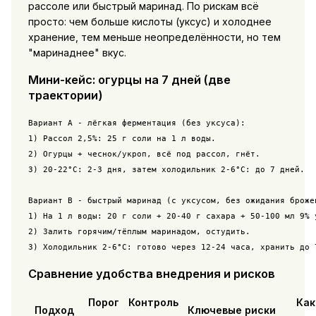
рассоле или быстрый маринад. По рискам всё
просто: чем больше кислоты (уксус) и холоднее
хранение, тем меньше неопределённости, но тем
"маринаднее" вкус.
Мини-кейс: огурцы на 7 дней (две
траектории)
Вариант A - лёгкая ферментация (без уксуса):

1) Рассол 2,5%: 25 г соли на 1 л воды.

2) Огурцы + чеснок/укроп, всё под рассол, гнёт.

3) 20-22°C: 2-3 дня, затем холодильник 2-6°C: до 7 дней.

Вариант B - быстрый маринад (с уксусом, без ожидания брожен
1) На 1 л воды: 20 г соли + 20-40 г сахара + 50-100 мл 9% у
2) Залить горячим/тёплым маринадом, остудить.

3) Холодильник 2-6°C: готово через 12-24 часа, хранить до 
Сравнение удобства внедрения и рисков
Порог
Контроль
Как
Подход
Ключевые риски