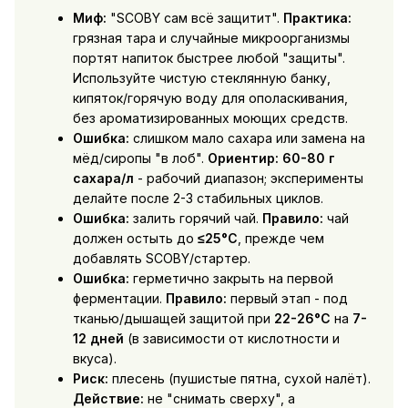
Миф:
"SCOBY сам всё защитит".
Практика:
грязная тара и случайные микроорганизмы
портят напиток быстрее любой "защиты".
Используйте чистую стеклянную банку,
кипяток/горячую воду для ополаскивания,
без ароматизированных моющих средств.
Ошибка:
слишком мало сахара или замена на
мёд/сиропы "в лоб".
Ориентир:
60-80 г
сахара/л
- рабочий диапазон; эксперименты
делайте после 2-3 стабильных циклов.
Ошибка:
залить горячий чай.
Правило:
чай
должен остыть до
≤25°C
, прежде чем
добавлять SCOBY/стартер.
Ошибка:
герметично закрыть на первой
ферментации.
Правило:
первый этап - под
тканью/дышащей защитой при
22-26°C
на
7-
12 дней
(в зависимости от кислотности и
вкуса).
Риск:
плесень (пушистые пятна, сухой налёт).
Действие:
не "снимать сверху", а