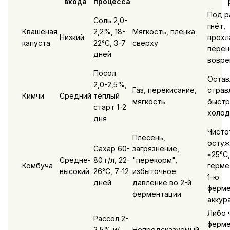
входа
процесса
Под р
Соль 2,0-
гнёт,
Квашеная
2,2%, 18-
Мягкость, плёнка
Низкий
прохл
капуста
22°C, 3-7
сверху
перен
дней
вовре
Посол
Остав
2,0-2,5%,
Газ, перекисание,
стравл
Кимчи
Средний
тёплый
мягкость
быстр
старт 1-2
холод
дня
Чисто
Плесень,
остуж
Сахар 60-
загрязнение,
≤25°C,
Средне-
80 г/л, 22-
"перекорм",
Комбуча
герме
высокий
26°C, 7-12
избыточное
1-ю
дней
давление во 2-й
ферме
ферментации
аккур
Либо 
Рассол 2-
ферме
2,5% и/
Непредсказуемый