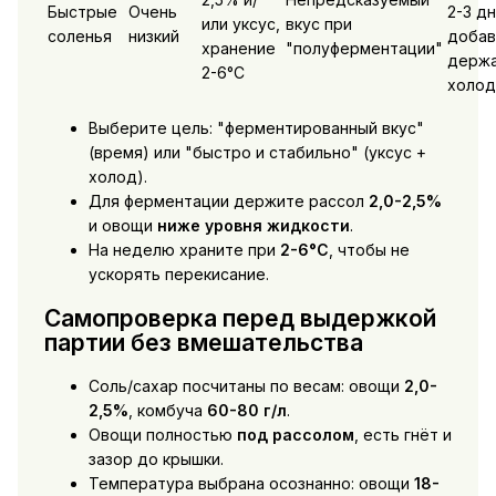
Быстрые
Очень
2-3 дн
или уксус,
вкус при
соленья
низкий
добав
хранение
"полуферментации"
держа
2-6°C
холод
Выберите цель: "ферментированный вкус"
(время) или "быстро и стабильно" (уксус +
холод).
Для ферментации держите рассол
2,0-2,5%
и овощи
ниже уровня жидкости
.
На неделю храните при
2-6°C
, чтобы не
ускорять перекисание.
Самопроверка перед выдержкой
партии без вмешательства
Соль/сахар посчитаны по весам: овощи
2,0-
2,5%
, комбуча
60-80 г/л
.
Овощи полностью
под рассолом
, есть гнёт и
зазор до крышки.
Температура выбрана осознанно: овощи
18-