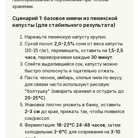
хранении.
Сценарий 1: базовое кимчи из пекинской
капусты (для стабильного результата)
Нарежьте пекинскую капусту крупно.
Сухой посол:
2,0-2,5%
соли от веса капусты
(20-25 г/кг), перемешать, оставить на
1,5-2,5
часа
, переворачивая каждые
30 минут
.
Слейте выделившийся сок, капусту можно
быстро ополоснуть и тщательно отжать.
Паста: чеснок, имбирь, хлопья чили по вкусу;
для связки часто используют рисовую
"болтушку" (заварить крахмал и остудить до
20-25°C
).
Упаковка: плотно уложить в банку, оставить
2-3 см
до края, прижать так, чтобы появился
сок/рассол.
Ферментация:
18-22°C
24-48 часов
, затем
холодильник
2-6°C
для созревания на
3-10