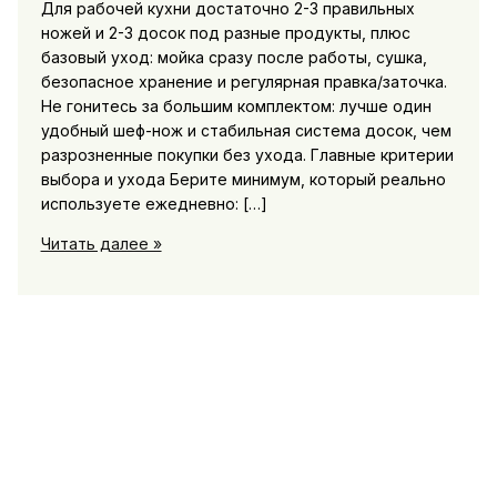
Для рабочей кухни достаточно 2-3 правильных
ножей и 2-3 досок под разные продукты, плюс
базовый уход: мойка сразу после работы, сушка,
безопасное хранение и регулярная правка/заточка.
Не гонитесь за большим комплектом: лучше один
удобный шеф-нож и стабильная система досок, чем
разрозненные покупки без ухода. Главные критерии
выбора и ухода Берите минимум, который реально
используете ежедневно: […]
Ножи
Читать далее »
и
разделочные
доски:
что
нужно
на
кухне
и
как
правильно