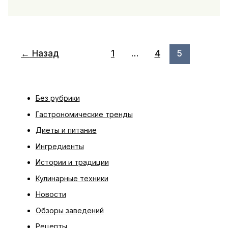
дома:
как
сделать
кимчи,
комбучу
←
Назад
1
…
4
5
и
квашеные
овощи
без
Без рубрики
ошибок
Гастрономические тренды
первой
партии
Диеты и питание
Ингредиенты
Истории и традиции
Кулинарные техники
Новости
Обзоры заведений
Рецепты