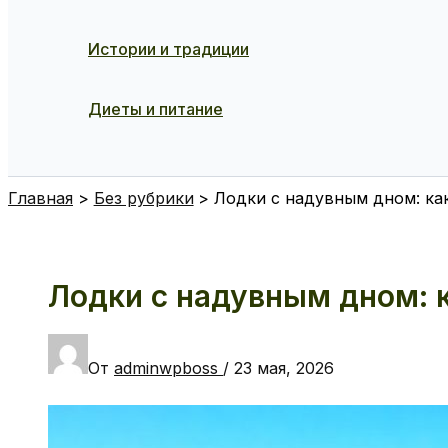
Истории и традиции
Диеты и питание
Поиск
Главная
Без рубрики
Лодки с надувным дном: как
Лодки с надувным дном: к
От
adminwpboss
/
23 мая, 2026